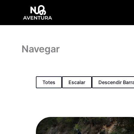
Vés
al
contingut
Navegar
Totes
Escalar
Descendir Barr