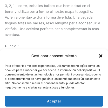
3, 2, 1… corre, troba les balises que hem deixat en el
terreny, utilitza per a fer-ho el nostre mapa topogràfic.
Aprén a orientar-te d’una forma divertida. Una vegada
tingues totes les balises, resol l’enigma per a aconseguir la
victòria. Una activitat perfecta per a complementar la teua
aventura.
Inclou:
Durada i època:
Gestionar consentimiento
Has de portar:
Requisits:
Para ofrecer las mejores experiencias, utilizamos tecnologías como las
cookies para almacenar y/o acceder a la información del dispositivo. El
consentimiento de estas tecnologías nos permitirá procesar datos como
Política de privacitat
el comportamiento de navegación o las identificaciones únicas en este
Condicions de Contratació
sitio. No consentir o retirar el consentimiento, puede afectar
negativamente a ciertas características y funciones.
Cookies
Tractament de dades
Aceptar
Avís legal